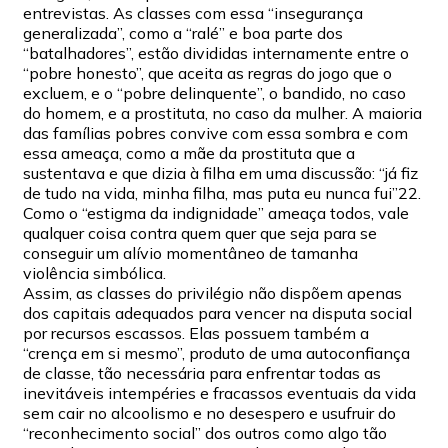
entrevistas. As classes com essa “insegurança
generalizada”, como a “ralé” e boa parte dos
“batalhadores”, estão divididas internamente entre o
“pobre honesto”, que aceita as regras do jogo que o
excluem, e o “pobre delinquente”, o bandido, no caso
do homem, e a prostituta, no caso da mulher. A maioria
das famílias pobres convive com essa sombra e com
essa ameaça, como a mãe da prostituta que a
sustentava e que dizia à filha em uma discussão: “já fiz
de tudo na vida, minha filha, mas puta eu nunca fui”22.
Como o “estigma da indignidade” ameaça todos, vale
qualquer coisa contra quem quer que seja para se
conseguir um alívio momentâneo de tamanha
violência simbólica.
Assim, as classes do privilégio não dispõem apenas
dos capitais adequados para vencer na disputa social
por recursos escassos. Elas possuem também a
“crença em si mesmo”, produto de uma autoconfiança
de classe, tão necessária para enfrentar todas as
inevitáveis intempéries e fracassos eventuais da vida
sem cair no alcoolismo e no desespero e usufruir do
“reconhecimento social” dos outros como algo tão