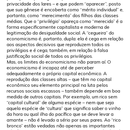
privacidade dos lares – e que podem “aparecer”, posto
que sua gênese é encoberta como “mérito individual” e,
portanto, como “merecimento” dos filhos das classes
médias. Que o “privilégio” apareça como “merecido” é a
forma especificamente capitalista e moderna de
legitimação da desigualdade social. A “cegueira” do
economicismo é, portanto, dupla: ela é cega em relação
aos aspectos decisivos que reproduzem todos os
privilégios e é cega, também, em relação à falsa
justificação social de todos os privilégios.
Mas, os limites do economicismo não param aí. O
economicismo é incapaz até de perceber
adequadamente o próprio capital econômico. A
reprodução das classes altas – que têm no capital
econômico seu elemento principal na luta pelos
recursos sociais escassos – também depende em boa
medida de outros capitais. Por exemplo, um rico sem
“capital cultural” de alguma espécie – nem que seja
aquela espécie de “cultura” que significa saber o vinho
da hora ou qual ilha do pacífico que se deve levar a
amante – não é levado a sério por seus pares. Ao “rico
bronco” estão vedadas não apenas as importantes