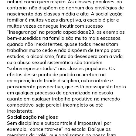
natural como quem respira. As classes populares, ao
contrário, não dispõem de nenhum dos privilégios de
nascimento das classes média e alta. A socialização
familiar é muitas vezes disruptiva, a escola é pior e
muitas vezes consegue incutir com sucesso
“insegurança” na própria capacidade23, os exemplos
bem-sucedidos na família são muito mais escassos,
quando não inexistentes, quase todos necessitam
trabalhar muito cedo e não dispõem de tempo para
estudos, o alcoolismo, fruto do desespero com a vida,
ou o abuso sexual sistemático são também
“sobrerrepresentados” nas classes populares. Os
efeitos desse ponto de partida acarretam na
incorporação da tríade disciplina, autocontrole e
pensamento prospectivo, que está pressuposta tanto
em qualquer processo de aprendizado na escola
quanto em qualquer trabalho produtivo no mercado
competitivo, seja parcial, incompleto ou até
inexistente.
Socialização religiosa
Sem disciplina e autocontrole é impossível, por
exemplo, “concentrar-se” na escola. Daí que os
membros da “ralé”, que analisamos no nosso livro