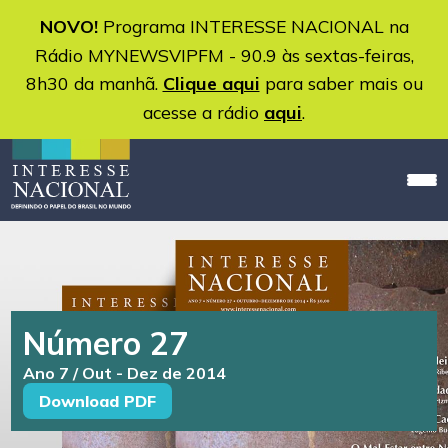
NOVO!
Programa INTERESSE NACIONAL na
Rádio MYNEWSVIPFM - 90.9 às sextas-feiras,
8h30 da manhã.
Clique aqui
para saber mais ou
acesse a rádio
aqui
.
Número 27
Ano 7 / Out - Dez de 2014
Download PDF