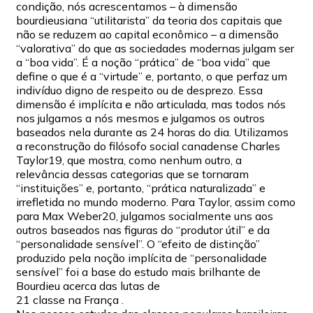
condição, nós acrescentamos – à dimensão
bourdieusiana “utilitarista” da teoria dos capitais que
não se reduzem ao capital econômico – a dimensão
“valorativa” do que as sociedades modernas julgam ser
a “boa vida”. É a noção “prática” de “boa vida” que
define o que é a “virtude” e, portanto, o que perfaz um
indivíduo digno de respeito ou de desprezo. Essa
dimensão é implícita e não articulada, mas todos nós
nos julgamos a nós mesmos e julgamos os outros
baseados nela durante as 24 horas do dia. Utilizamos
a reconstrução do filósofo social canadense Charles
Taylor19, que mostra, como nenhum outro, a
relevância dessas categorias que se tornaram
“instituições” e, portanto, “prática naturalizada” e
irrefletida no mundo moderno. Para Taylor, assim como
para Max Weber20, julgamos socialmente uns aos
outros baseados nas figuras do “produtor útil” e da
“personalidade sensível”. O “efeito de distinção”
produzido pela noção implícita de “personalidade
sensível” foi a base do estudo mais brilhante de
Bourdieu acerca das lutas de
21 classe na França .