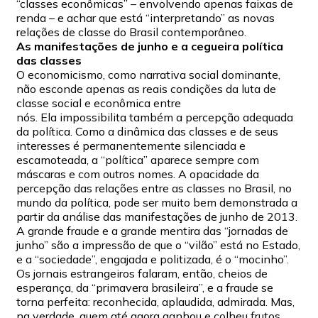
“classes econômicas” – envolvendo apenas faixas de
renda – e achar que está “interpretando” as novas
relações de classe do Brasil contemporâneo.
As manifestações de junho e a cegueira política
das classes
O economicismo, como narrativa social dominante,
não esconde apenas as reais condições da luta de
classe social e econômica entre
nós. Ela impossibilita também a percepção adequada
da política. Como a dinâmica das classes e de seus
interesses é permanentemente silenciada e
escamoteada, a “política” aparece sempre com
máscaras e com outros nomes. A opacidade da
percepção das relações entre as classes no Brasil, no
mundo da política, pode ser muito bem demonstrada a
partir da análise das manifestações de junho de 2013.
A grande fraude e a grande mentira das “jornadas de
junho” são a impressão de que o “vilão” está no Estado,
e a “sociedade”, engajada e politizada, é o “mocinho”.
Os jornais estrangeiros falaram, então, cheios de
esperança, da “primavera brasileira”, e a fraude se
torna perfeita: reconhecida, aplaudida, admirada. Mas,
na verdade, quem até agora ganhou e colheu frutos