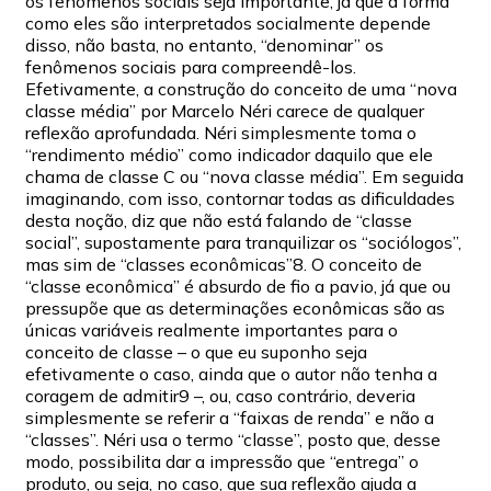
os fenômenos sociais seja importante, já que a forma
como eles são interpretados socialmente depende
disso, não basta, no entanto, “denominar” os
fenômenos sociais para compreendê-los.
Efetivamente, a construção do conceito de uma “nova
classe média” por Marcelo Néri carece de qualquer
reflexão aprofundada. Néri simplesmente toma o
“rendimento médio” como indicador daquilo que ele
chama de classe C ou “nova classe média”. Em seguida
imaginando, com isso, contornar todas as dificuldades
desta noção, diz que não está falando de “classe
social”, supostamente para tranquilizar os “sociólogos”,
mas sim de “classes econômicas”8. O conceito de
“classe econômica” é absurdo de fio a pavio, já que ou
pressupõe que as determinações econômicas são as
únicas variáveis realmente importantes para o
conceito de classe – o que eu suponho seja
efetivamente o caso, ainda que o autor não tenha a
coragem de admitir9 –, ou, caso contrário, deveria
simplesmente se referir a “faixas de renda” e não a
“classes”. Néri usa o termo “classe”, posto que, desse
modo, possibilita dar a impressão que “entrega” o
produto, ou seja, no caso, que sua reflexão ajuda a