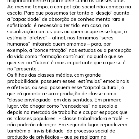
majoritariamente a partir dele como as classes altas.
Ao mesmo tempo, a competição social não começa na
escola. Para que possamos ter tanto o “desejo” quanto
a “capacidade” de absorção de conhecimento raro e
sofisticado, é necessário ter tido, em casa, na
socialização com os pais ou quem ocupe esse lugar, o
estímulo “afetivo” – afinal, nos tornamos “seres
humanos” imitando quem amamos – para, por
exemplo, a “concentração” nos estudos ou a percepção
da vida como “formação contínua”, na qual o que se
quer ser no “futuro” é mais importante que o que se é
no “presente”.
Os filhos das classes médias, com grande
probabilidade, possuem esses “estímulos” emocionais
e afetivos, ou seja, possuem esse “capital cultural”, o
que irá garantir a sua reprodução de classe como
“classe privilegiada” em dois sentidos. Em primeiro
lugar, vão chegar como “vencedores” na escola e
depois no mercado de trabalho e ocupar espaços que
as “classes populares” – classe trabalhadora e “ralé” –
não poderão alcançar. Em segundo lugar, reproduzem
também a “invisibilidade” do processo social de
produção de privilégios – que se realizam na