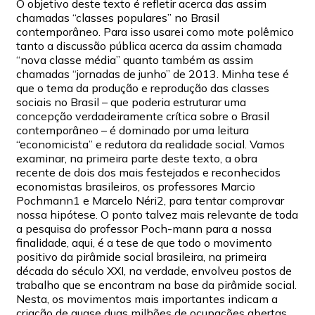
O objetivo deste texto é refletir acerca das assim
chamadas “classes populares” no Brasil
contemporâneo. Para isso usarei como mote polêmico
tanto a discussão pública acerca da assim chamada
“nova classe média” quanto também as assim
chamadas “jornadas de junho” de 2013. Minha tese é
que o tema da produção e reprodução das classes
sociais no Brasil – que poderia estruturar uma
concepção verdadeiramente crítica sobre o Brasil
contemporâneo – é dominado por uma leitura
“economicista” e redutora da realidade social. Vamos
examinar, na primeira parte deste texto, a obra
recente de dois dos mais festejados e reconhecidos
economistas brasileiros, os professores Marcio
Pochmann1 e Marcelo Néri2, para tentar comprovar
nossa hipótese. O ponto talvez mais relevante de toda
a pesquisa do professor Poch-mann para a nossa
finalidade, aqui, é a tese de que todo o movimento
positivo da pirâmide social brasileira, na primeira
década do século XXI, na verdade, envolveu postos de
trabalho que se encontram na base da pirâmide social.
Nesta, os movimentos mais importantes indicam a
criação de quase duas milhões de ocupações abertas