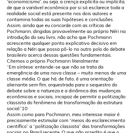
“economicismo”, ou seja, a crença explícita ou implícita,
de que a variável econômica por si só esclarece toda a
realidade social está presente nos dois autores e
contamina todas as suas hipóteses e conclusões.
Assim, ainda que eu concorde com as críticas de
Pochmann, dirigidas provavelmente ao próprio Néri na
introdução do seu livro, não acho que Pochmann
acrescente qualquer ponto explicativo decisivo em
relação a Néri que possa pô-lo no outro polo do debate
brasileiro acerca dessas questões fundamentais.
Citemos o próprio Pochmann literalmente:
“Em síntese: entende-se que não se trata da
emergência de uma nova classe – muito menos de uma
classe média. O que há, de fato, é uma orientação
alienante sem fim, orquestrada para o sequestro do
debate sobre a natureza e a dinâmica das mudanças
econômicas e sociais, incapaz de permitir a politização
classista do fenômeno de transformação da estrutura
social.”10
Assim como para Pochmann, meu interesse maior é
precisamente estimular com “meios do esclarecimento
científico” a “politização classista” das transformações
sociais no Brasil recente. O que não acredito é que o