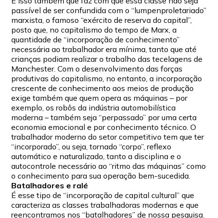
É isso também que faz com que essa classe não seja
passível de ser confundida com o “lumpenproletariado”
marxista, o famoso “exército de reserva do capital”,
posto que, no capitalismo do tempo de Marx, a
quantidade de “incorporação de conhecimento”
necessária ao trabalhador era mínima, tanto que até
crianças podiam realizar o trabalho das tecelagens de
Manchester. Com o desenvolvimento das forças
produtivas do capitalismo, no entanto, a incorporação
crescente de conhecimento aos meios de produção
exige também que quem opera as máquinas – por
exemplo, os robôs da indústria automobilística
moderna – também seja “perpassado” por uma certa
economia emocional e por conhecimento técnico. O
trabalhador moderno do setor competitivo tem que ter
“incorporado”, ou seja, tornado “corpo”, reflexo
automático e naturalizado, tanto a disciplina e o
autocontrole necessário ao “ritmo das máquinas” como
o conhecimento para sua operação bem-sucedida.
Batalhadores e ralé
É esse tipo de “incorporação de capital cultural” que
caracteriza as classes trabalhadoras modernas e que
reencontramos nos “batalhadores” de nossa pesquisa.