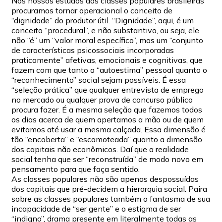
Nos nossos estudos das classes populares brasileiras
procuramos tornar operacional o conceito de
“dignidade” do produtor útil. “Dignidade”, aqui, é um
conceito “procedural”, e não substantivo, ou seja, ele
não “é” um “valor moral específico”, mas um “conjunto
de características psicossociais incorporadas
praticamente” afetivas, emocionais e cognitivas, que
fazem com que tanto a “autoestima” pessoal quanto o
“reconhecimento” social sejam possíveis. É essa
“seleção prática” que qualquer entrevista de emprego
no mercado ou qualquer prova de concurso público
procura fazer. É a mesma seleção que fazemos todos
os dias acerca de quem apertamos a mão ou de quem
evitamos até usar a mesma calçada. Essa dimensão é
tão “encoberta” e “escamoteada” quanto a dimensão
dos capitais não econômicos. Daí que a realidade
social tenha que ser “reconstruída” de modo novo em
pensamento para que faça sentido.
As classes populares não são apenas despossuídas
dos capitais que pré-decidem a hierarquia social. Paira
sobre as classes populares também o fantasma de sua
incapacidade de “ser gente” e o estigma de ser
“indigno”, drama presente em literalmente todas as