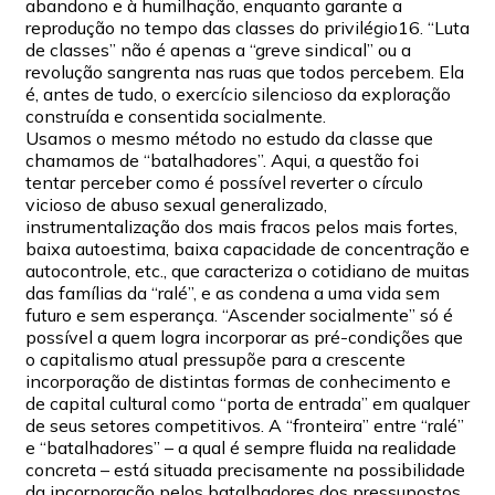
abandono e à humilhação, enquanto garante a
reprodução no tempo das classes do privilégio16. “Luta
de classes” não é apenas a “greve sindical” ou a
revolução sangrenta nas ruas que todos percebem. Ela
é, antes de tudo, o exercício silencioso da exploração
construída e consentida socialmente.
Usamos o mesmo método no estudo da classe que
chamamos de “batalhadores”. Aqui, a questão foi
tentar perceber como é possível reverter o círculo
vicioso de abuso sexual generalizado,
instrumentalização dos mais fracos pelos mais fortes,
baixa autoestima, baixa capacidade de concentração e
autocontrole, etc., que caracteriza o cotidiano de muitas
das famílias da “ralé”, e as condena a uma vida sem
futuro e sem esperança. “Ascender socialmente” só é
possível a quem logra incorporar as pré-condições que
o capitalismo atual pressupõe para a crescente
incorporação de distintas formas de conhecimento e
de capital cultural como “porta de entrada” em qualquer
de seus setores competitivos. A “fronteira” entre “ralé”
e “batalhadores” – a qual é sempre fluida na realidade
concreta – está situada precisamente na possibilidade
da incorporação pelos batalhadores dos pressupostos