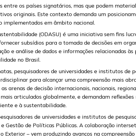
as entre os países signatários, mas que podem materi
tivos originais. Este contexto demanda um posicionamen
são implementados em âmbito nacional.
tentabilidade (ODASU) é uma iniciativa sem fins lucra
o fornecer subsídios para a tomada de decisões em org
ação e análise de dados e informações relacionadas às 
lidade no Brasil.
as, pesquisadores de universidades e institutos de pe
nterdisciplinar para alcançar uma compreensão mais ab
s arenas de decisão internacionais, nacionais, regionais
 mais articulados globalmente, e demandam reflexões 
ente e à sustentabilidade.
esquisadores de universidades e institutos de pesquisa
 e Gestão de Políticas Públicas. A colaboração interse
rcio Exterior – vem produzindo avanços na compreensã