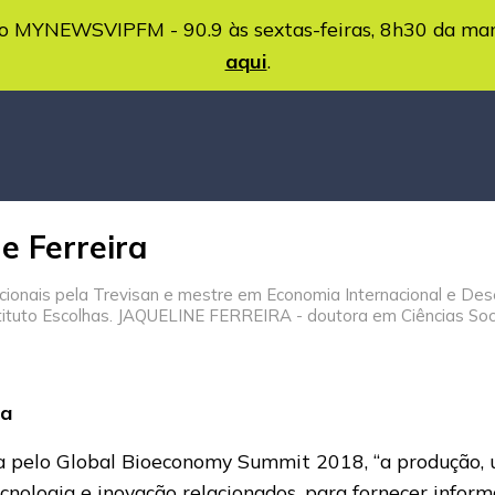
MYNEWSVIPFM - 90.9 às sextas-feiras, 8h30 da ma
aqui
.
e Ferreira
ais pela Trevisan e mestre em Economia Internacional e Desen
ituto Escolhas. JAQUELINE FERREIRA - doutora em Ciências Socia
ia
a pelo Global Bioeconomy Summit 2018, “a produção, u
tecnologia e inovação relacionados, para fornecer infor