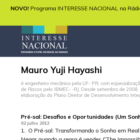
NOVO!
Programa INTERESSE NACIONAL na Rádio 
Mauro Yuji Hayashi
é engenheiro mecânico pela UF- PR, com especializaç
de Riscos pelo IBMEC- -RJ. Desde setembro de 2008, é
elaboração do Plano Diretor de Desenvolvimento Integ
Pré-sal: Desafios e Oportunidades (Um Sonh
02 julho 2013
1. O Pré-sal: Transformando o Sonho em Reali
Negar quando a regra é vender (“The Impossib