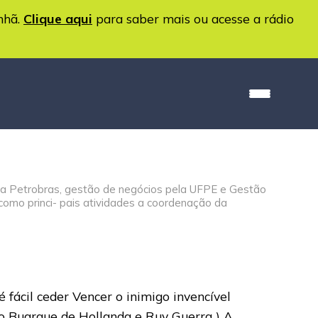
nhã.
Clique aqui
para saber mais ou acesse a rádio
ela Petrobras, gestão de negócios pela UFPE e Gestão
omo princi- pais atividades a coordenação da
fácil ceder Vencer o inimigo invencível
co Buarque de Hollanda e Ruy Guerra ) A