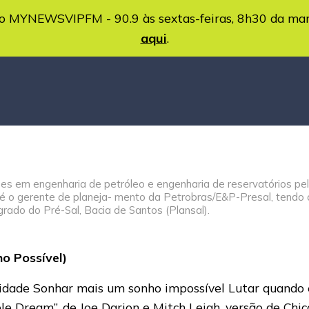
MYNEWSVIPFM - 90.9 às sextas-feiras, 8h30 da ma
aqui
.
ões em engenharia de petróleo e engenharia de reservatórios p
 o gerente de planeja- mento da Petrobras/E&P-Presal, tendo c
rado do Pré-Sal, Bacia de Santos (Plansal).
o Possível)
dade Sonhar mais um sonho impossível Lutar quando é 
le Dream”, de Joe Darion e Mitch Leigh, versão de Chi