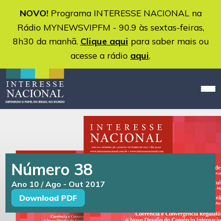
NOVO!
Programa INTERESSE NACIONAL na
Rádio MYNEWSVIPFM - 90.9 às sextas-feiras,
8h30 da manhã.
Clique aqui
para saber mais ou
acesse a rádio
aqui
.
Número 38
Ano 10 / Ago - Out 2017
Download PDF