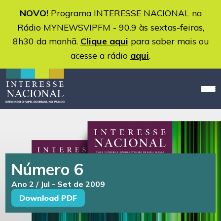
NOVO!
Programa INTERESSE NACIONAL na
Rádio MYNEWSVIPFM - 90.9 às sextas-feiras,
8h30 da manhã.
Clique aqui
para saber mais ou
acesse a rádio
aqui
.
Número 6
Ano 2 / Jul - Set de 2009
Download PDF