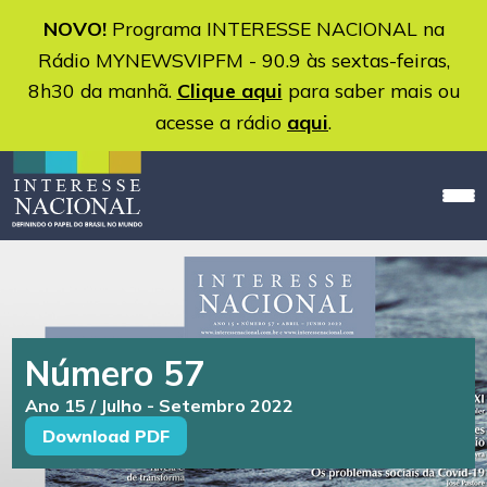
NOVO!
Programa INTERESSE NACIONAL na
Rádio MYNEWSVIPFM - 90.9 às sextas-feiras,
8h30 da manhã.
Clique aqui
para saber mais ou
acesse a rádio
aqui
.
Número 57
Ano 15 / Julho - Setembro 2022
Download PDF