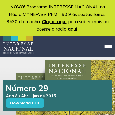
NOVO!
Programa INTERESSE NACIONAL na
Rádio MYNEWSVIPFM - 90.9 às sextas-feiras,
8h30 da manhã.
Clique aqui
para saber mais ou
acesse a rádio
aqui
.
Número 29
Ano 8 / Abr - Jun de 2015
Download PDF