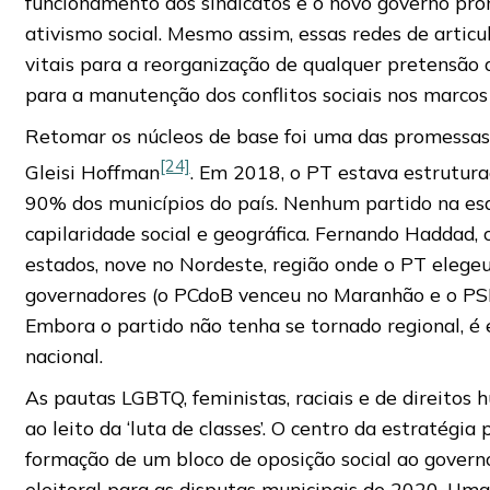
funcionamento dos sindicatos e o novo governo pr
ativismo social. Mesmo assim, essas redes de artic
vitais para a reorganização de qualquer pretensão
para a manutenção dos conflitos sociais nos marcos
Retomar os núcleos de base foi uma das promessas 
[24]
Gleisi Hoffman
. Em 2018, o PT estava estrutu
90% dos municípios do país. Nenhum partido na es
capilaridade social e geográfica. Fernando Haddad,
estados, nove no Nordeste, região onde o PT elegeu
governadores (o PCdoB venceu no Maranhão e o P
Embora o partido não tenha se tornado regional, é 
nacional.
As pautas LGBTQ, feministas, raciais e de direitos
ao leito da ‘luta de classes’. O centro da estratégia
formação de um bloco de oposição social ao govern
eleitoral para as disputas municipais de 2020. Uma