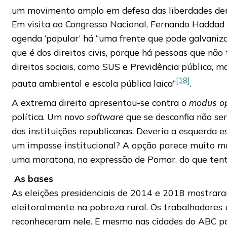
um movimento amplo em defesa das liberdades de
Em visita ao Congresso Nacional, Fernando Haddad 
agenda ‘popular’ há “uma frente que pode galvaniz
que é dos direitos civis, porque há pessoas que não
direitos sociais, como SUS e Previdência pública, m
[18]
pauta ambiental e escola pública laica”
.
A extrema direita apresentou-se contra o
modus o
política. Um novo
software
que se desconfia não se
das instituições republicanas. Deveria a esquerda 
um impasse institucional? A opção parece muito ma
uma maratona, na expressão de Pomar, do que ten
As bases
As eleições presidenciais de 2014 e 2018 mostrar
eleitoralmente na pobreza rural. Os trabalhadores
reconheceram nele. E mesmo nas cidades do ABC paul