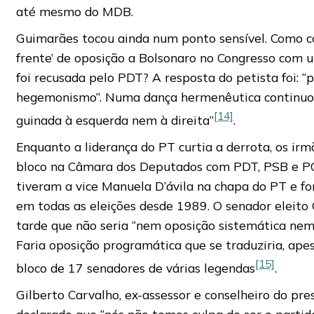
até mesmo do MDB.
Guimarães tocou ainda num ponto sensível. Como 
frente’ de oposição a Bolsonaro no Congresso com 
foi recusada pelo PDT? A resposta do petista foi: “
hegemonismo”. Numa dança hermenêutica continuo
[14]
guinada à esquerda nem à direita”
.
Enquanto a liderança do PT curtia a derrota, os 
bloco na Câmara dos Deputados com PDT, PSB e P
tiveram a vice Manuela D’ávila na chapa do PT e fo
em todas as eleições desde 1989. O senador eleit
tarde que não seria “nem oposição sistemática nem
Faria oposição programática que se traduziria, apes
[15]
bloco de 17 senadores de várias legendas
.
Gilberto Carvalho, ex-assessor e conselheiro do pres
declarado que “nós não temos culpa de ser o parti