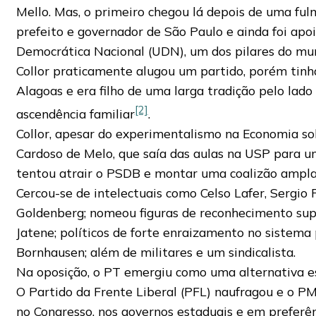
Mello. Mas, o primeiro chegou lá depois de uma ful
prefeito e governador de São Paulo e ainda foi apo
Democrática Nacional (UDN), um dos pilares do mun
Collor praticamente alugou um partido, porém tinh
Alagoas e era filho de uma larga tradição pelo lad
[2]
ascendência familiar
.
Collor, apesar do experimentalismo na Economia so
Cardoso de Melo, que saía das aulas na USP para u
tentou atrair o PSDB e montar uma coalizão ampla,
Cercou-se de intelectuais como Celso Lafer, Sergio
Goldenberg; nomeou figuras de reconhecimento sup
Jatene; políticos de forte enraizamento no sistema 
Bornhausen; além de militares e um sindicalista.
Na oposição, o PT emergiu como uma alternativa e
O Partido da Frente Liberal (PFL) naufragou e o P
no Congresso, nos governos estaduais e em preferên