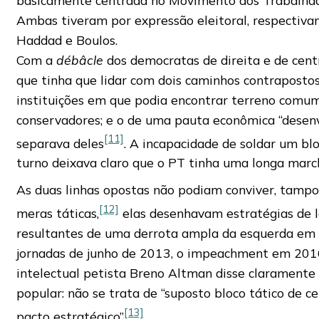
Ambas tiveram por expressão eleitoral, respectiva
Haddad e Boulos.
Com a
débâcle
dos democratas de direita e de cent
que tinha que lidar com dois caminhos contrapostos
instituições em que podia encontrar terreno comum
conservadores; e o de uma pauta econômica “desenv
[11]
separava deles
. A incapacidade de soldar um bl
turno deixava claro que o PT tinha uma longa march
As duas linhas opostas não podiam conviver, tampo
[12]
meras táticas,
elas desenhavam estratégias de l
resultantes de uma derrota ampla da esquerda em t
jornadas de junho de 2013, o impeachment em 2016
intelectual petista Breno Altman disse claramente
popular: não se trata de “suposto bloco tático de 
[13]
pacto estratégico”
.