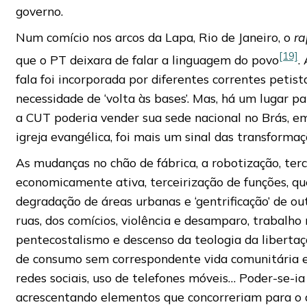
governo.
Num comício nos arcos da Lapa, Rio de Janeiro, o
ra
[19]
que o PT deixara de falar a linguagem do povo
.
fala foi incorporada por diferentes correntes petis
necessidade de ‘volta às bases’. Mas, há um lugar pa
a CUT poderia vender sua sede nacional no Brás, e
igreja evangélica, foi mais um sinal das transformaç
As mudanças no chão de fábrica, a robotização, ter
economicamente ativa, terceirização de funções, que
degradação de áreas urbanas e ‘gentrificação’ de o
ruas, dos comícios, violência e desamparo, trabalho 
pentecostalismo e descenso da teologia da liberta
de consumo sem correspondente vida comunitária e 
redes sociais, uso de telefones móveis… Poder-se-ia
acrescentando elementos que concorreriam para o 