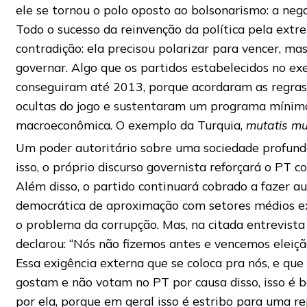
ele se tornou o polo oposto ao bolsonarismo: a nega
Todo o sucesso da reinvenção da política pela extr
contradição: ela precisou polarizar para vencer, ma
governar. Algo que os partidos estabelecidos no ex
conseguiram até 2013, porque acordaram as regras 
ocultas do jogo e sustentaram um programa mínim
macroeconômica. O exemplo da Turquia,
mutatis mu
Um poder autoritário sobre uma sociedade profund
isso, o próprio discurso governista reforçará o PT c
Além disso, o partido continuará cobrado a fazer au
democrática de aproximação com setores médios ex
o problema da corrupção. Mas, na citada entrevista 
declarou: “Nós não fizemos antes e vencemos eleiç
Essa exigência externa que se coloca pra nós, e qu
gostam e não votam no PT por causa disso, isso é 
por ela, porque em geral isso é estribo para uma rej