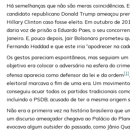
Há semelhanças que não são meras coincidências. 
candidato republicano Donald Trump ameaçou pren
Hillary Clinton caso fosse eleito. Em outubro de 20
daria voz de prisão a Eduardo Paes, o seu concorre
Janeiro. E, pouco depois, Jair Bolsonaro prometeu q
Fernando Haddad e que este iria “apodrecer na cade
Os gestos pareciam espontâneos, mas seguiam um r
objetivo era colocar o adversário na esfera do crim
[1]
ofensa aparecia como defensor da lei e da ordem
eleitoral marcava o fim de uma era. Um movimento
conseguiu acuar todos os partidos tradicionais como
incluindo o PSDB, acusado de ter a mesma origem so
Não era a primeira vez na história brasileira que 
um discurso ameaçador chegava ao Palácio do Pla
evocava algum
outsider
do passado, como Jânio Qua