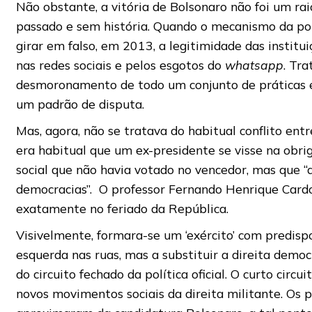
Não obstante, a vitória de Bolsonaro não foi um ra
passado e sem história. Quando o mecanismo da polí
girar em falso, em 2013, a legitimidade das institu
nas redes sociais e pelos esgotos do
whatsapp
. Tra
desmoronamento de todo um conjunto de práticas 
um padrão de disputa.
Mas, agora, não se tratava do habitual conflito ent
era habitual que um ex-presidente se visse na obr
social que não havia votado no vencedor, mas que “di
democracias”. O professor Fernando Henrique Cardos
exatamente no feriado da República.
Visivelmente, formara-se um ‘exército’ com predisp
esquerda nas ruas, mas a substituir a direita demo
do circuito fechado da política oficial. O curto circu
novos movimentos sociais da direita militante. Os p