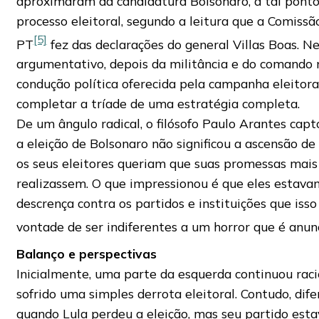
aproximaram da candidatura Bolsonaro, a tal ponto
processo eleitoral, segundo a leitura que a Comissã
[5]
PT
fez das declarações do general Villas Boas. N
argumentativo, depois da militância e do comando m
condução política oferecida pela campanha eleitora
completar a tríade de uma estratégia completa.
De um ângulo radical, o filósofo Paulo Arantes ca
a eleição de Bolsonaro não significou a ascensão d
os seus eleitores queriam que suas promessas mais
realizassem. O que impressionou é que eles estava
descrença contra os partidos e instituições que isso
vontade de ser indiferentes a um horror que é anun
Balanço e perspectivas
Inicialmente, uma parte da esquerda continuou rac
sofrido uma simples derrota eleitoral. Contudo, di
quando Lula perdeu a eleição, mas seu partido est