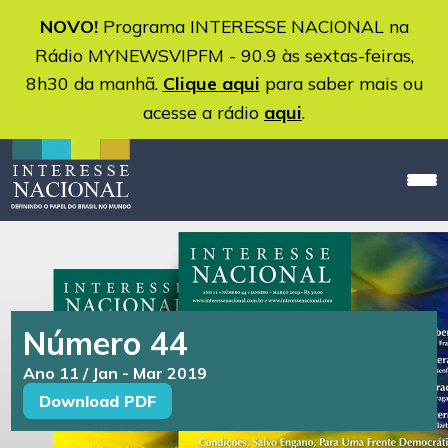
NOVO!
Programa INTERESSE NACIONAL na
Rádio MYNEWSVIPFM - 90.9 às sextas-feiras,
8h30 da manhã.
Clique aqui
para saber mais ou
acesse a rádio
aqui
.
Número 44
Ano 11 / Jan - Mar 2019
Download PDF