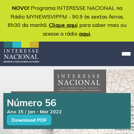
NOVO!
Programa INTERESSE NACIONAL na
Rádio MYNEWSVIPFM - 90.9 às sextas-feiras,
8h30 da manhã.
Clique aqui
para saber mais ou
acesse a rádio
aqui
.
Número 56
Ano 15 / Jan - Mar 2022
Download PDF