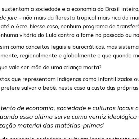
sustentam a sociedade e a economia do Brasil inteiro, 
de jure –
não mais da floresta tropical mais rica do mu
até o Acre. Nesse caso, nenhum programa de transferê
enhuma vitória do Lula contra a fome no passado ou n
sim como conceitos legais e burocráticos, mas sistemas 
almente, regionalmente e globalmente e que quando m
 o que vale ser mãe de uma criança morta?
acistas que representam indígenas como infantilizados
refere salvar o bebê, neste caso a custo das próprias 
ustento de economia, sociedade e culturas locais 
quando essa ultima serve como verniz ideológica
ização material das matérias-primas’
o de economia, sociedade e culturas locais contrasta c