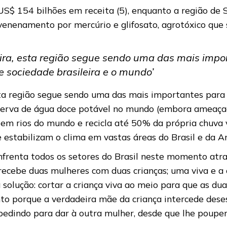
US$ 154 bilhões em receita (5), enquanto a região de
nvenenamento por mercúrio e glifosato, agrotóxico qu
eira, esta região segue sendo uma das mais impo
 sociedade brasileira e o mundo’
esta região segue sendo uma das mais importantes para
eserva de água doce potável no mundo (embora ameaçad
rios do mundo e recicla até 50% da própria chuva via
e estabilizam o clima em vastas áreas do Brasil e da A
frenta todos os setores do Brasil neste momento atrav
recebe duas mulheres com duas crianças; uma viva e a
 a solução: cortar a criança viva ao meio para que as 
mento porque a verdadeira mãe da criança intercede de
 pedindo para dar à outra mulher, desde que lhe poupe