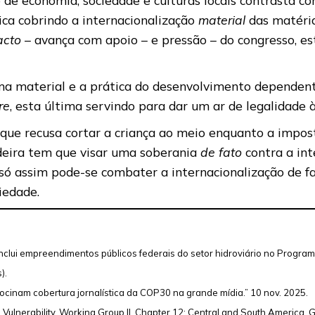
ica cobrindo a internacionalização
material
das matéria
acto
– avança com apoio – e pressão – do congresso, e
ma material e a prática do desenvolvimento dependente
re
, esta última servindo para dar um ar de legalidade à
 que recusa cortar a criança ao meio enquanto a impos
deira tem que visar uma soberania
de fato
contra a in
só assim pode-se combater a internacionalização de fa
ciedade.
 Inclui empreendimentos públicos federais do setor hidroviário no Progra
).
trocinam cobertura jornalística da COP30 na grande mídia.” 10 nov. 2025.
 Vulnerability. Working Group II. Chapter 12: Central and South America.