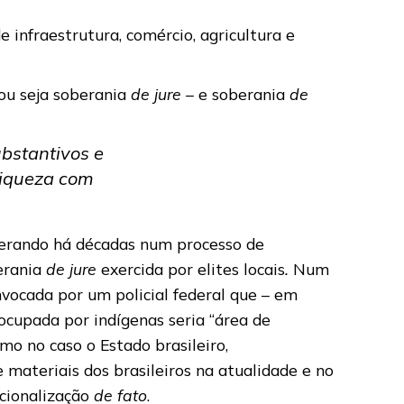
infraestrutura, comércio, agricultura e
 ou seja soberania
de jure –
e soberania
de
ubstantivos e
 riqueza com
erando há décadas num processo de
erania
de jure
exercida por elites locais
.
Num
vocada por um policial federal que – em
ocupada por indígenas seria “área de
mo no caso o Estado brasileiro,
e materiais dos brasileiros na atualidade e no
nacionalização
de fato
.