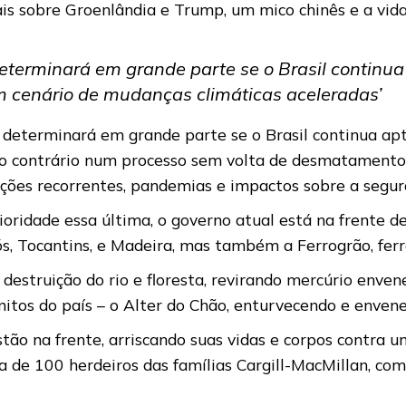
onais sobre Groenlândia e Trump, um mico chinês e a vid
.
determinará em grande parte se o Brasil continua
cenário de mudanças climáticas aceleradas’
a determinará em grande parte se o Brasil continua a
ao contrário num processo sem volta de desmatamento,
dações recorrentes, pandemias e impactos sobre a segur
oridade essa última, o governo atual está na frente de
, Tocantins, e Madeira, mas também a Ferrogrão, ferr
destruição do rio e floresta, revirando mercúrio enven
nitos do país – o Alter do Chão, enturvecendo e envene
estão na frente, arriscando suas vidas e corpos contra
ca de 100 herdeiros das famílias Cargill-MacMillan, c