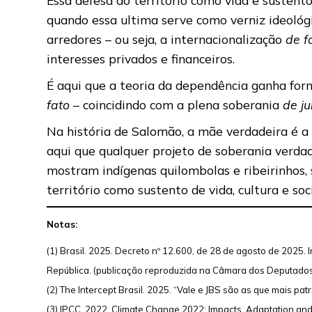
quando essa ultima serve como verniz ideológ
arredores – ou seja, a internacionalização
de f
interesses privados e financeiros.
É aqui que a teoria da dependência ganha for
fato
– coincidindo com a plena soberania
de ju
Na história de Salomão, a mãe verdadeira é a
aqui que qualquer projeto de soberania verda
mostram indígenas quilombolas e ribeirinhos, 
território como sustento de vida, cultura e so
Notas:
(1) Brasil. 2025. Decreto nº 12.600, de 28 de agosto de 2025.
República. (publicação reproduzida na Câmara dos Deputados
(2) The Intercept Brasil. 2025. “Vale e JBS são as que mais pa
(3) IPCC. 2022. Climate Change 2022: Impacts, Adaptation and