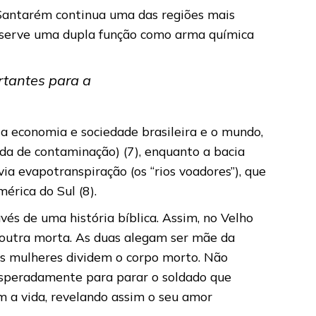
 Santarém continua uma das regiões mais
e serve uma dupla função como arma química
rtantes para a
 a economia e sociedade brasileira e o mundo,
a de contaminação) (7), enquanto a bacia
 evapotranspiração (os “rios voadores”), que
mérica do Sul (8).
és de uma história bíblica. Assim, no Velho
 outra morta. As duas alegam ser mãe da
duas mulheres dividem o corpo morto. Não
sesperadamente para parar o soldado que
m a vida, revelando assim o seu amor