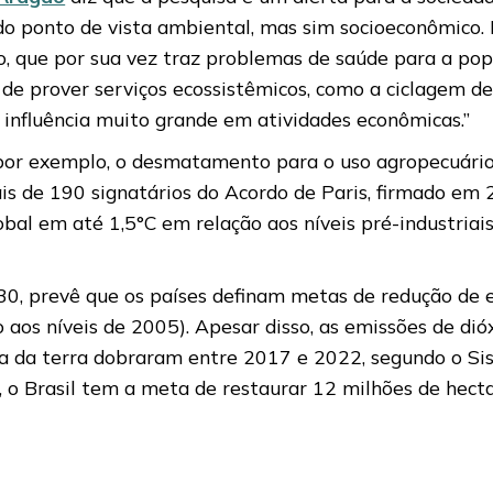
o ponto de vista ambiental, mas sim socioeconômico. E
 que por sua vez traz problemas de saúde para a popul
 prover serviços ecossistêmicos, como a ciclagem de
 influência muito grande em atividades econômicas.”
por exemplo, o desmatamento para o uso agropecuário e
is de 190 signatários do Acordo de Paris, firmado em
al em até 1,5°C em relação aos níveis pré-industria
, prevê que os países definam metas de redução de e
 níveis de 2005). Apesar disso, as emissões de dióx
a da terra dobraram entre 2017 e 2022, segundo o Si
, o Brasil tem a meta de restaurar 12 milhões de hecta