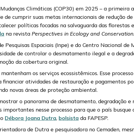
Mudanças Climáticas (COP30) em 2025 – a primeira a s
e de cumprir suas metas internacionais de redução de 
talecer políticas focadas na salvaguarda das florestas
da
na revista
Perspectives in Ecology and Conservation
 de Pesquisas Espaciais (Inpe) e do Centro Nacional d
ssidade de controlar o desmatamento ilegal e a degra
oção da cobertura original.
ue mantenham os serviços ecossistêmicos. Esse proces
a financiar atividades de restauração e pagamentos po
ando novas áreas de proteção ambiental.
o mostrar o panorama de desmatamento, degradação e 
s importantes nesse processo para que o país busque o
go
Débora Joana Dutra
,
bolsista
da FAPESP.
orientadora de Dutra e pesquisadora no Cemaden, mes