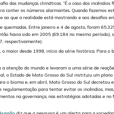
safio das mudanças climáticas. “É o caso dos incêndios
para conter os números alarmantes. Quando fazemos es
ao que a realidade está mostrando e aos desafios en
e queimadas. Entre janeiro e 4 de agosto, foram 65.325
ntão havia sido em 2005 (69.184 no mesmo período),
7, respectivamente).
s, o maior desde 1998, início da série histórica. Para 
a atenção do mundo e levaram a uma série de reações. 
al, o Estado de Mato Grosso do Sul instituiu um plano
ra o bioma e, em abril, Mato Grosso do Sul decretou 
 regulamentação para tentar evitar os incêndios, mas, 
mentos na governança, nas estratégias adotadas e no f
 Aragão
diz que a pesquisa é um alerta para a sociedade