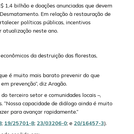
$ 1,4 bilhão e doações anunciadas que devem
do Desmatamento. Em relação à restauração de
alecer políticas públicas, incentivos
r atualização neste ano.
econômicos da destruição das florestas,
que é muito mais barato prevenir do que
r em prevenção”, diz Aragão.
 do terceiro setor e comunidades locais –,
s. “Nossa capacidade de diálogo ainda é muito
azer para avançar rapidamente.”
8
;
19/25701-8
;
23/03206-0
; e
20/16457-3
).