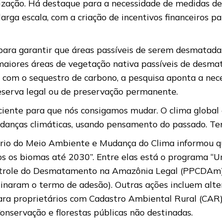
bilização. Há destaque para a necessidade de medidas
arga escala, com a criação de incentivos financeiros p
e, para garantir que áreas passíveis de serem desmat
maiores áreas de vegetação nativa passíveis de desmat
o com o sequestro de carbono, a pesquisa aponta a nec
eserva legal ou de preservação permanente.
ciente para que nós consigamos mudar. O clima global e
anças climáticas, usando pensamento do passado. Temo
tério do Meio Ambiente e Mudança do Clima informou 
os biomas até 2030”. Entre elas está o programa “Un
ntrole do Desmatamento na Amazônia Legal (PPCDAm)
sinaram o termo de adesão). Outras ações incluem alt
 para proprietários com Cadastro Ambiental Rural (CA
onservação e florestas públicas não destinadas.