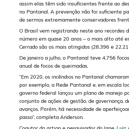
assim elas têm sido insuficientes frente ao de
no Pantanal. A prevenção não foi suficiente 
de sermos extremamente conservadores frente 
O Brasil vem registrando neste ano recordes d
número em quase 20 anos – o mais alto até e
Cerrado são os mais atingidos (28.396 e 22.21
De janeiro a julho, o Pantanal teve 4.756 foco
anual de focos de queimadas.
“Em 2020, os incêndios no Pantanal chamaram 
por exemplo, a Rede Pantanal e, em escala loc
governo federal lançou um plano de manejo pa
conjunto de ações de gestão, de governança, de
avanços. Porém, há necessidade de aperfeiçoa
passo”, completa Anderson.
Coautor do artigo e pesquisador do Inpe,
Luiz