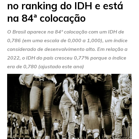
no ranking do IDH e está
na 84ª colocação
O Brasil aparece na 84ª colocação com um IDH de
0,786 (em uma escala de 0,000 a 1,000), um índice
considerado de desenvolvimento alto. Em relação a
2022, o IDH do país cresceu 0,77% porque o índice
era de 0,780 (ajustado este ano)