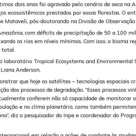
timos dois anos foi agravado pelo cenário de seca na A
iços ecossistêmicos prestados por essas florestas. O e
rme Mataveli, pós-doutorando na Divisão de Observação
Amazônia, com déficits de precipitação de 50 a 100 
ixando os rios em níveis mínimos. Com isso, o bioma 
total.
do laboratório Tropical Ecosystems and Environmental S
 Liana Anderson.
strar que hoje os satélites – tecnologias espaciais crí
ção dos processos de degradação. “Esses processos v
 atualmente conferem não só capacidade de monitorar 
opulação e no clima planetário, como também permite
rbono”, diz o pesquisador do Inpe e coordenador do P
 internacional em relação a ações de combate às mudan