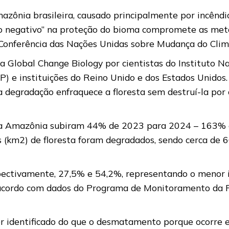
zônia brasileira, causado principalmente por incêndio
 negativo” na proteção do bioma compromete as metas
 Conferência das Nações Unidas sobre Mudança do Cli
a Global Change Biology por cientistas do Instituto Na
SP) e instituições do Reino Unido e dos Estados Unid
a degradação enfraquece a floresta sem destruí-la por
na Amazônia subiram 44% de 2023 para 2024 – 163% em
(km2) de floresta foram degradados, sendo cerca de 66
spectivamente, 27,5% e 54,2%, representando o menor
acordo com dados do Programa de Monitoramento da Fl
er identificado do que o desmatamento porque ocorre e