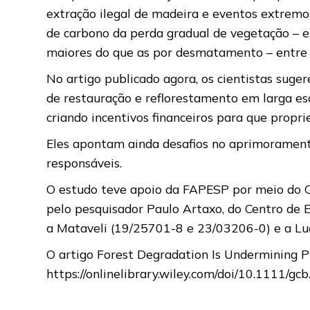
extração ilegal de madeira e eventos extremos
de carbono da perda gradual de vegetação – e
maiores do que as por desmatamento – entre 6
No artigo publicado agora, os cientistas sug
de restauração e reflorestamento em larga es
criando incentivos financeiros para que propr
Eles apontam ainda desafios no aprimoramento
responsáveis.
O estudo teve apoio da FAPESP por meio do Ce
pelo pesquisador Paulo Artaxo, do Centro de 
a Mataveli (19/25701-8 e 23/03206-0) e a Lu
O artigo Forest Degradation Is Undermining P
https://onlinelibrary.wiley.com/doi/10.1111/gc