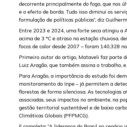
decorrente principalmente do fogo, que nos úl
e o efeito de borda. Tudo isso diminui os serv
formulação de políticas públicas”, diz Guilhe
Entre 2023 e 2024, uma forte seca atingiu a 
acima de 3 °C e atraso na estação chuvosa, de
focos de calor desde 2007 – foram 140.328 no 
Primeiro autor do artigo, Mataveli faz parte 
Luiz Aragão, que também assina o trabalho, e
Para Aragão, a importância do estudo foi demon
monitoramento do Inpe – já permitem a detec
florestas de forma silenciosa. As tecnologias
associadas, seus impactos no ambiente, na p
gestão territorial sustentável e de baixo ca
Climáticas Globais (PFPMCG).
E completa: “A liderança do Brasil no cenário