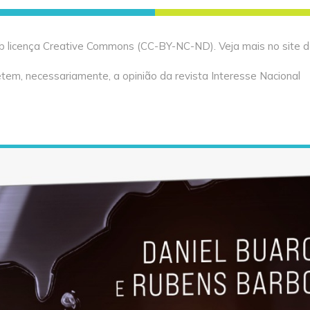
licença Creative Commons (CC-BY-NC-ND). Veja mais no site da 
tem, necessariamente, a opinião da revista Interesse Nacional