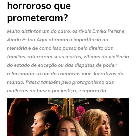
horroroso que
prometeram?
Muito distintos um do outro, os rivais Emília Perez e
Ainda Estou Aqui afirmam a importância da
memória e de como isso passa pelo direito das
famílias enterrarem seus mortos, vítimas da violência
do estado de exceção ou das disputas de poder
relacionadas a um dos negócios mais lucrativos do
mundo. Passa também pelo protagonismo das
mulheres na busca por justiça, e reparação