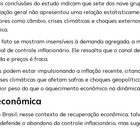
ais conclusões do estudo indicam que sete dos nove g
flação geral não apresentou uma relação estatisticame
es como câmbio, crises climáticas e choques externos
ca.
e fato se mostram insensíveis à demanda agregada, a 
 de controle inflacionário. Ele ressalta que o canal d
 e preços é fraca.
s podem estar impulsionando a inflação recente, citando
ses climáticas que afetam safras e choques geopolíti
ior peso do que o aquecimento econômico na dinâmica
 econômica
 Brasil, nesse contexto de recuperação econômica, tal
o defende o abandono do controle inflacionário, mas su