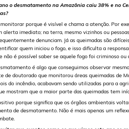
 ano o desmatamento na Amazônia caiu 38% e no Cerr
as?
monitorar porque é visível e chama a atenção. Por exe
 alerta imediato; na terra, mesmo vizinhos ou pessoa
quentemente denunciam. Já as queimadas são difíceis d
entificar quem iniciou o fogo, e isso dificulta a respon
ão é possível saber se aquele fogo foi criminoso ou a
esmatamento é algo que conseguimos observar mesmo 
te de doutorado que monitorou áreas queimadas de Mat
is do incêndio, acabavam sendo utilizadas para a agric
que mostram que a maior parte das queimadas tem iníci
itivo porque significa que os órgãos ambientais volt
enta de desmatamento. Não é mais apenas um reflexo
mbate.