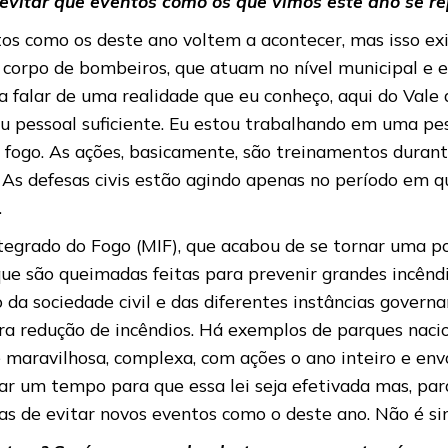
evitar que eventos como os que vimos este ano se r
entos como os deste ano voltem a acontecer, mas isso 
 o corpo de bombeiros, que atuam no nível municipal e 
a falar de uma realidade que eu conheço, aqui do Vale
s ou pessoal suficiente. Eu estou trabalhando em uma 
 fogo. As ações, basicamente, são treinamentos duran
As defesas civis estão agindo apenas no período em qu
.
grado do Fogo (MIF), que acabou de se tornar uma polít
 que são queimadas feitas para prevenir grandes incêndi
da sociedade civil e das diferentes instâncias governa
ra redução de incêndios. Há exemplos de parques naci
 maravilhosa, complexa, com ações o ano inteiro e envo
var um tempo para que essa lei seja efetivada mas, par
s de evitar novos eventos como o deste ano. Não é sim