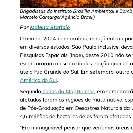
Brigadistas do Instituto Brasília Ambiental e Bomb
Marcelo Camargo/Agência Brasil)
Por
Malena Stariolo
O ano de 2024 nem acabou, mas já entrou para a
em diversos estados, São Paulo inclusive, d
Pesquisas Espaciais (Inpe), deste 2010 não s
escancararam a escala da destruição quando a
até o Rio Grande do Sul. Em setembro, outro 
América do Sul
.
Segundo
dados do MapBiomas
, em comparaçã
afetados foram as regiões de mata nativa, es
de Pós-Graduação em Desastres Naturais da 
4,6 milhões de hectares delas foram afetados 
“Era inimaginável pensar que veríamos áreas ag