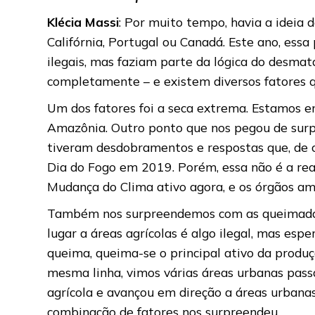
Klécia Massi
: Por muito tempo, havia a ideia 
Califórnia, Portugal ou Canadá. Este ano, es
ilegais, mas faziam parte da lógica do desm
completamente – e existem diversos fatores q
Um dos fatores foi a seca extrema. Estamos e
Amazônia. Outro ponto que nos pegou de surpr
tiveram desdobramentos e respostas que, de c
Dia do Fogo em 2019. Porém, essa não é a rea
Mudança do Clima ativo agora, e os órgãos am
Também nos surpreendemos com as queimadas 
lugar a áreas agrícolas é algo ilegal, mas es
queima, queima-se o principal ativo da produç
mesma linha, vimos várias áreas urbanas pass
agrícola e avançou em direção a áreas urbanas
combinação de fatores nos surpreendeu.