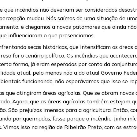
de que incêndios não deveriam ser considerados desast
sa percepção mudou. Nós saímos de uma situação de um
atamento, e chegamos a novos patamares que ainda nã
ue influenciaram o que presenciamos.
nfrentando secas históricas, que intensificam as área
esa foi o cenário político. Os incêndios que acontece
erta forma, já eram esperados por conta da conjuntu
lidade atual, pelo menos não a do atual Governo Fed
bientais funcionando, não esperávamos que isso se rep
que atingiram áreas agrícolas. Que se abram novas á
perado. Agora, que as áreas agrícolas também estejam q
ão. São prejuízos imensos para a agricultura. Então, c
ando por queimadas, fosse porque o incêndio tinha in
. Vimos isso na região de Ribeirão Preto, com as estra