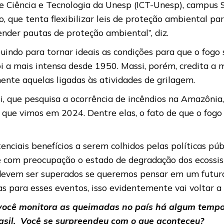
de Ciência e Tecnologia da Unesp (ICT-Unesp), campu
o, que tenta flexibilizar leis de proteção ambiental pa
ender pautas de proteção ambiental”, diz.
uindo para tornar ideais as condições para que o fogo
foi a mais intensa desde 1950. Massi, porém, credita 
nte aquelas ligadas às atividades de grilagem.
si, que pesquisa a ocorrência de incêndios na Amazônia
as que vimos em 2024. Dentre elas, o fato de que o f
enciais benefícios a serem colhidos pelas políticas p
 com preocupação o estado de degradação dos ecossist
ios devem ser superados se queremos pensar em um fut
s para esses eventos, isso evidentemente vai voltar a 
 você monitora as queimadas no país há algum temp
rasil. Você se surpreendeu com o que aconteceu?