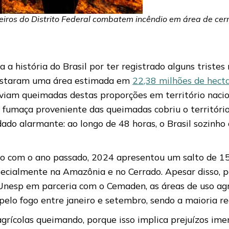
eiros do Distrito Federal combatem incêndio em área de cer
 história do Brasil por ter registrado alguns tristes 
evastaram uma área estimada em
22,38 milhões de hect
e viam queimadas destas proporções em território naci
 fumaça proveniente das queimadas cobriu o territóri
dado alarmante: ao longo de 48 horas, o Brasil sozinh
o com o ano passado, 2024 apresentou um salto de 15
pecialmente na Amazônia e no Cerrado. Apesar disso, 
Unesp em parceria com o Cemaden, as áreas de uso a
pelo fogo entre janeiro e setembro, sendo a maioria r
rícolas queimando, porque isso implica prejuízos imenso