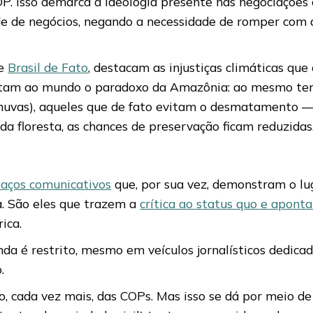
P. Isso demarca a ideologia presente nas negociações
e de negócios, negando a necessidade de romper com 
e
Brasil de Fato
, destacam as injustiças climáticas qu
entam ao mundo o paradoxo da Amazônia: ao mesmo tem
huvas), aqueles que de fato evitam o desmatamento — 
da floresta, as chances de preservação ficam reduzidas
paços comunicativos
que, por sua vez, demonstram o luga
ma. São eles que trazem a
crítica ao status quo e apont
ica.
nda é restrito, mesmo em veículos jornalísticos dedic
.
do, cada vez mais, das COPs. Mas isso se dá por meio d