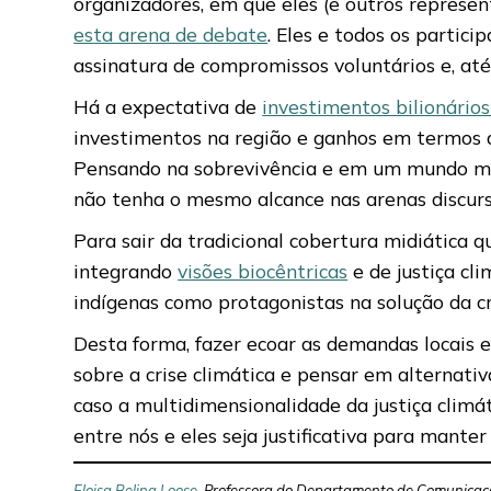
organizadores, em que eles (e outros represen
esta arena de debate
. Eles e todos os partic
assinatura de compromissos voluntários e, até
Há a expectativa de
investimentos bilionário
investimentos na região e ganhos em termos d
Pensando na sobrevivência e em um mundo meno
não tenha o mesmo alcance nas arenas discurs
Para sair da tradicional cobertura midiática 
integrando
visões biocêntricas
e de justiça cl
indígenas como protagonistas na solução da cr
Desta forma, fazer ecoar as demandas locais e
sobre a crise climática e pensar em alternativ
caso a multidimensionalidade da justiça climá
entre nós e eles seja justificativa para mante
Eloisa Beling Loose
, Professora do Departamento de Comunicaç