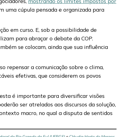
egociadores,
mostrando os limites impostos por
a em uma cúpula pensada e organizada para
ção em curso. E, sob a possibilidade de
ilizam para abraçar o debate da COP.
ambém se colocam, ainda que sua influência
iso repensar a comunicação sobre o clima,
ntáveis efetivas, que considerem os povos
esta é importante para diversificar visões
oderão ser atrelados aos discursos da solução,
ontexto macro, no qual a disputa de sentidos
deral do Rio Grande do Sul (UFRGS)
e
Cláudia Herte de Moraes
,