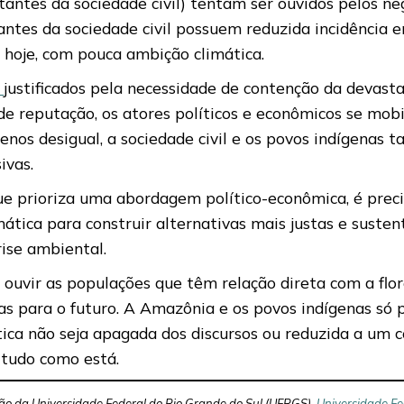
tantes da sociedade civil) tentam ser ouvidos pelos n
ipantes da sociedade civil possuem reduzida incidênci
 hoje, com pouca ambição climática.
s
justificados pela necessidade de contenção da devasta
e reputação, os atores políticos e econômicos se mob
s desigual, a sociedade civil e os povos indígenas t
ivas.
que prioriza uma abordagem político-econômica, é prec
imática para construir alternativas mais justas e suste
ise ambiental.
 ouvir as populações que têm relação direta com a flor
as para o futuro. A Amazônia e os povos indígenas só p
tica não seja apagada dos discursos ou reduzida a um c
r tudo como está.
ão da Universidade Federal do Rio Grande do Sul (UFRGS),
Universidade Fe