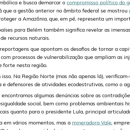
imbólica e busca demarcar o
compromisso político do g
á que a gestão anterior no âmbito federal se mostrou
 proteger a Amazônia, que, em pé, representa um impo
 países para Belém também significa revelar as imens
de recursos naturais.
 reportagens que apontam os desafios de tornar a capit
com processos de vulnerabilização que ampliam as injus
 forte nesta região.
sso. Na Região Norte (mas não apenas lá), verificam-s
a e defensores de atividades ecodestrutivas, como o a
 encontramos algumas denúncias sobre as contradições
esigualdade social, bem como problemas ambientais hist
ais quanto para o presidente Lula, principal articulad
ada em vários momentos, mas a
mineradora Vale
, empre