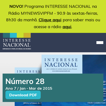
NOVO!
Programa INTERESSE NACIONAL na
Rádio MYNEWSVIPFM - 90.9 às sextas-feiras,
8h30 da manhã.
Clique aqui
para saber mais ou
acesse a rádio
aqui
.
Número 28
Ano 7 / Jan - Mar de 2015
Download PDF