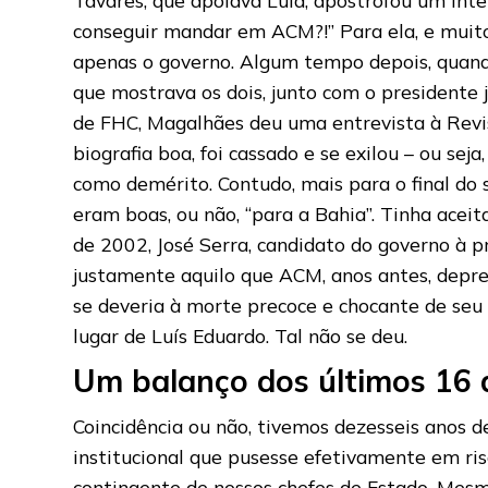
conseguir mandar em ACM?!” Para ela, e muitos
apenas o governo. Algum tempo depois, quando
que mostrava os dois, junto com o presidente j
de FHC, Magalhães deu uma entrevista à Revis
biografia boa, foi cassado e se exilou – ou sej
como demérito. Contudo, mais para o final d
eram boas, ou não, “para a Bahia”. Tinha aceit
de 2002, José Serra, candidato do governo à pr
justamente aquilo que ACM, anos antes, deprec
se deveria à morte precoce e chocante de seu 
lugar de Luís Eduardo. Tal não se deu.
Um balanço dos últimos 16 
Coincidência ou não, tivemos dezesseis anos d
institucional que pusesse efetivamente em ris
contingente de nossos chefes de Estado. Mesm