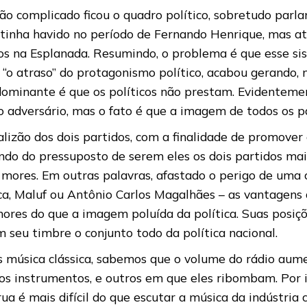
ão complicado ficou o quadro político, sobretudo parl
 tinha havido no período de Fernando Henrique, mas at
 na Esplanada. Resumindo, o problema é que esse sist
m “o atraso” do protagonismo político, acabou gerando
o dominante é que os políticos não prestam. Evidentem
adversário, mas o fato é que a imagem de todos os par
izão dos dois partidos, com a finalidade de promover
ndo do pressuposto de serem eles os dois partidos ma
 mores. Em outras palavras, afastado o perigo de uma 
a, Maluf ou Antônio Carlos Magalhães – as vantagens d
ores do que a imagem poluída da política. Suas posiçõ
seu timbre o conjunto todo da política nacional.
s música clássica, sabemos que o volume do rádio aum
 instrumentos, e outros em que eles ribombam. Por i
ua é mais difícil do que escutar a música da indústri