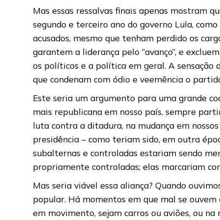
Mas essas ressalvas finais apenas mostram qu
segundo e terceiro ano do governo Lula, como
acusados, mesmo que tenham perdido os cargos
garantem a liderança pelo “avanço”, e exclue
os políticos e a política em geral. A sensaçã
que condenam com ódio e veemência o partido 
Este seria um argumento para uma grande coal
mais republicana em nosso país, sempre parti
luta contra a ditadura, na mudança em nossos
presidência – como teriam sido, em outra époc
subalternas e controladas estariam sendo men
propriamente controladas; elas marcariam com 
Mas seria viável essa aliança? Quando ouvimo
popular. Há momentos em que mal se ouvem os
em movimento, sejam carros ou aviões, ou na r