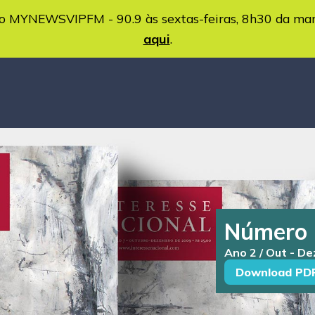
MYNEWSVIPFM - 90.9 às sextas-feiras, 8h30 da ma
aqui
.
Número 
Ano 2 / Out - D
Download PD