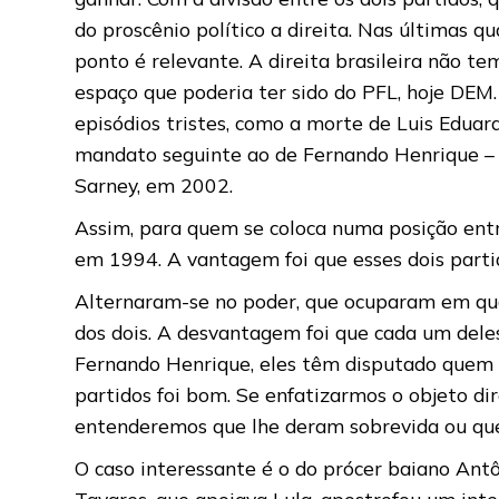
do proscênio político a direita. Nas últimas q
ponto é relevante. A direita brasileira não te
espaço que poderia ter sido do PFL, hoje DEM.
episódios tristes, como a morte de Luis Edua
mandato seguinte ao de Fernando Henrique – 
Sarney, em 2002.
Assim, para quem se coloca numa posição ent
em 1994. A vantagem foi que esses dois partid
Alternaram-se no poder, que ocuparam em quat
dos dois. A desvantagem foi que cada um deles
Fernando Henrique, eles têm disputado quem ir
partidos foi bom. Se enfatizarmos o objeto di
entenderemos que lhe deram sobrevida ou que
O caso interessante é o do prócer baiano An
Tavares, que apoiava Lula, apostrofou um int