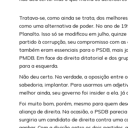
Tratava-se, como ainda se trata, dos melhores
como uma alternativa de poder. No ano de 199
Planalto. Isso só se modificou em julho, quin
partido à corrupção, seu compromisso com as c
também eram essenciais para o PSDB, mais jov
PMDB. Em face da direita ditatorial e dos gr
para a esquerda.
Não deu certo. Na verdade, a oposição entre o
sabedoria, implantar. Para usarmos um adjetiv
melhor ainda, seu governo foi insider a ela. J
Foi muito bom, porém, mesmo para quem desejav
aliança de direita. Na ocasião, o PSDB parecia
surgiria um candidato de direita contra uma c
ganhar. Com a divisão entre os dois partidos, 