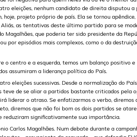
uatro eleições, nenhum candidato de direita disputou a
m, hoje, projeto próprio de país. Ela se tornou apêndi
 Aliás, as tentativas deste último partido para se mod
rdo Magalhães, que poderia ter sido presidente da Rep
ou por episódios mais complexos, como o da destruiçã
re o centro e a esquerda, temos um balanço positivo 
os assumiram a liderança política do País.
ro eleições sucessivas. Desde a normalização do País
 teve de se aliar a partidos bastante criticados pela o
á liderar o atraso. Se enfatizarmos o verbo, diremos 
reto, diremos que não foi bom os dois partidos se ata
 reduziram significativamente sua importância.
tônio Carlos Magalhães. Num debate durante a campan
erlocutor – proveniente da esquerda – que defendia FH