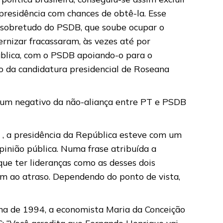
 presidência com chances de obtê-la. Esse
ce, sobretudo do PSDB, que soube ocupar o
ernizar fracassaram, às vezes até por
ública, com o PSDB apoiando-o para o
o da candidatura presidencial de Roseana
e um negativo da não-aliança entre PT e PSDB
 , a presidência da República esteve com um
pinião pública. Numa frase atribuída a
que ter lideranças como as desses dois
rem ao atraso. Dependendo do ponto de vista,
ha de 1994, a economista Maria da Conceição
C: “Você acredita que Fernando Henrique vai