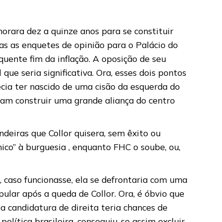
orara dez a quinze anos para se constituir
as as enquetes de opinião para o Palácio do
quente fim da inflação. A oposição de seu
ue seria significativa. Ora, esses dois pontos
cia ter nascido de uma cisão da esquerda do
iam construir uma grande aliança do centro
deiras que Collor quisera, sem êxito ou
ico” à burguesia , enquanto FHC o soube, ou,
 caso funcionasse, ela se defrontaria com uma
pular após a queda de Collor. Ora, é óbvio que
a candidatura de direita teria chances de
olítica brasileira, conseguiu-se assim excluir