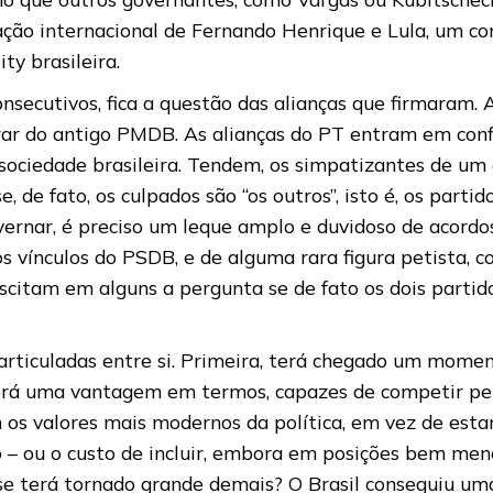
tação internacional de Fernando Henrique e Lula, um 
y brasileira.
secutivos, fica a questão das alianças que firmaram.
r do antigo PMDB. As alianças do PT entram em confli
sociedade brasileira. Tendem, os simpatizantes de um e
e, de fato, os culpados são “os outros”, isto é, os par
vernar, é preciso um leque amplo e duvidoso de acordo
s vínculos do PSDB, e de alguma rara figura petista,
scitam em alguns a pergunta se de fato os dois partid
 articuladas entre si. Primeira, terá chegado um mome
erá uma vantagem em termos, capazes de competir pela
 os valores mais modernos da política, em vez de est
 – ou o custo de incluir, embora em posições bem meno
a) se terá tornado grande demais? O Brasil conseguiu um