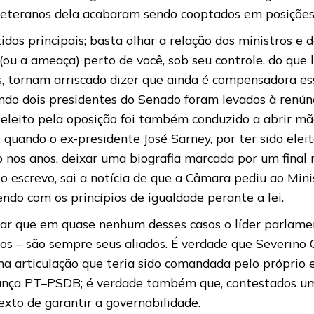
veteranos dela acabaram sendo cooptados em posições
dos principais; basta olhar a relação dos ministros e 
u a ameaça) perto de você, sob seu controle, do que lo
 tornam arriscado dizer que ainda é compensadora ess
uando dois presidentes do Senado foram levados à renú
 eleito pela oposição foi também conduzido a abrir m
 quando o ex-presidente José Sarney, por ter sido elei
do nos anos, deixar uma biografia marcada por um final
screvo, sai a notícia de que a Câmara pediu ao Min
pendo com os princípios de igualdade perante a lei.
ar que em quase nenhum desses casos o líder parlame
os – são sempre seus aliados. É verdade que Severino 
uma articulação que teria sido comandada pelo próprio
aliança PT–PSDB; é verdade também que, contestados u
exto de garantir a governabilidade.