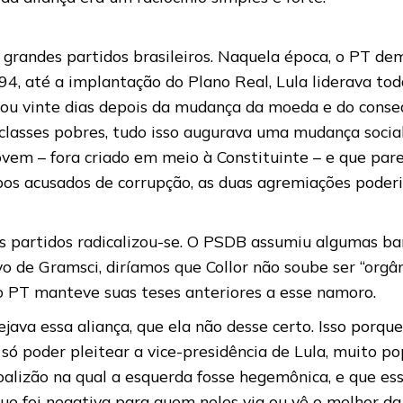
 grandes partidos brasileiros. Naquela época, o PT dem
4, até a implantação do Plano Real, Lula liderava tod
ze ou vinte dias depois da mudança da moeda e do conse
lasses pobres, tudo isso augurava uma mudança social q
em – fora criado em meio à Constituinte – e que pare
upos acusados de corrupção, as duas agremiações poder
s partidos radicalizou-se. O PSDB assumiu algumas ban
o de Gramsci, diríamos que Collor não soube ser “orgân
á o PT manteve suas teses anteriores a esse namoro.
a essa aliança, que ela não desse certo. Isso porque,
 só poder pleitear a vice-presidência de Lula, muito po
oalizão na qual a esquerda fosse hegemônica, e que ess
que foi negativa para quem neles via ou vê o melhor da p