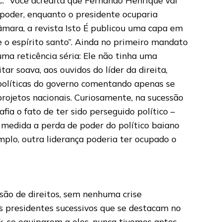
o poder, enquanto o presidente ocuparia
âmara, a revista Isto É publicou uma capa em
 e o espírito santo”. Ainda no primeiro mandato
ma reticência séria: Ele não tinha uma
tar soava, aos ouvidos do líder da direita,
políticas do governo comentando apenas se
projetos nacionais. Curiosamente, na sucessão
fia o fato de ter sido perseguido político –
e medida a perda de poder do político baiano
mplo, outra liderança poderia ter ocupado o
são de direitos, sem nenhuma crise
is presidentes sucessivos que se destacam no
, se equiparem a eles, nunca tivemos antes