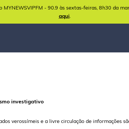
MYNEWSVIPFM - 90.9 às sextas-feiras, 8h30 da ma
aqui
.
ismo investigativo
s verossímeis e a livre circulação de informações são p