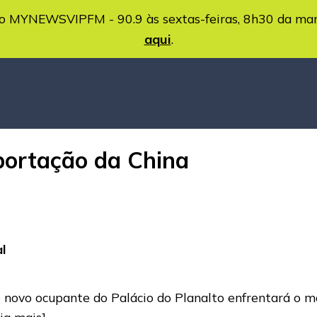
MYNEWSVIPFM - 90.9 às sextas-feiras, 8h30 da ma
aqui
.
portação da China
l
 novo ocupante do Palácio do Planalto enfrentará o ma
eia mais]