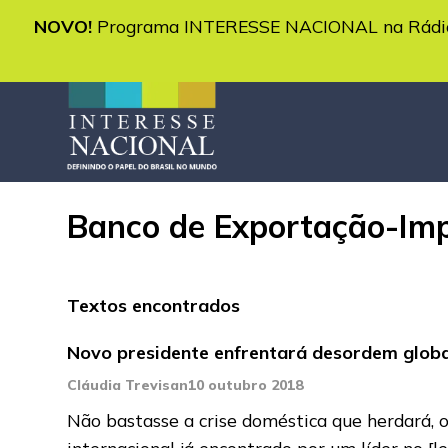
NOVO!
Programa INTERESSE NACIONAL na Rádio 
Banco de Exportação-Im
Textos encontrados
Novo presidente enfrentará desordem globa
Cláudia Trevisan
10 outubro 2018
Não bastasse a crise doméstica que herdará, o
internacional já encontrado por um líder no
[l