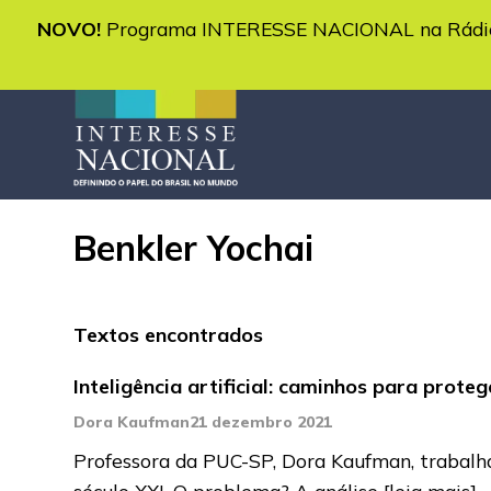
NOVO!
Programa INTERESSE NACIONAL na Rádio 
Benkler Yochai
Textos encontrados
Inteligência artificial: caminhos para prote
Dora Kaufman
21 dezembro 2021
Professora da PUC-SP, Dora Kaufman, trabalha 
século XXI. O problema? A análise
[leia mais]