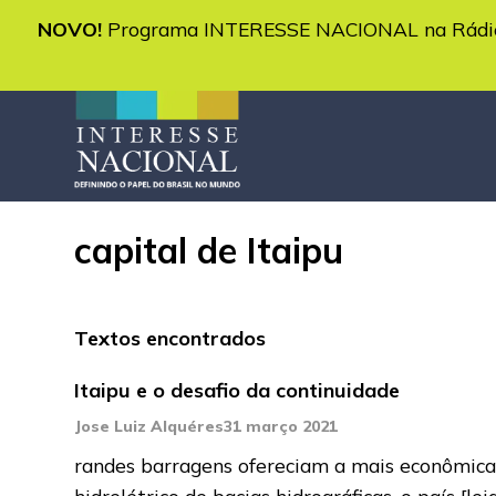
NOVO!
Programa INTERESSE NACIONAL na Rádio 
capital de Itaipu
Textos encontrados
Itaipu e o desafio da continuidade
Jose Luiz Alquéres
31 março 2021
randes barragens ofereciam a mais econômica 
hidrelétrico de bacias hidrográficas, o país
[lei