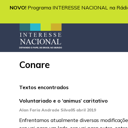
NOVO!
Programa INTERESSE NACIONAL na Rádio 
Conare
Textos encontrados
Voluntariado e o ‘animus’ caritativo
Alan Faria Andrade Silva
05 abril 2019
Enfrentamos atualmente diversas modificações
ora vai para um lado, ora vai para outro, entr