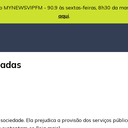
MYNEWSVIPFM - 90.9 às sextas-feiras, 8h30 da ma
aqui
.
madas
ciedade. Ela prejudica a provisão dos serviços públic
as sustentam-se
[leia mais]