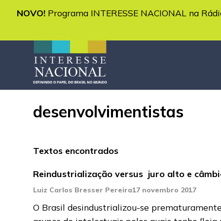
NOVO!
Programa INTERESSE NACIONAL na Rádio 
desenvolvimentistas
Textos encontrados
Reindustrialização versus juro alto e câmb
Luiz Carlos Bresser Pereira
17 novembro 2017
O Brasil desindustrializou-se prematuramente.
grupos de intelectuais pelos quais tenho
[leia