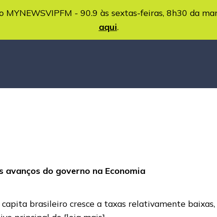
MYNEWSVIPFM - 90.9 às sextas-feiras, 8h30 da ma
aqui
.
os avanços do governo na Economia
 capita brasileiro cresce a taxas relativamente baixas
ivo principal do
[leia mais]