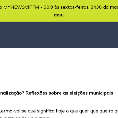
MYNEWSVIPFM - 90.9 às sextas-feiras, 8h30 da ma
aqui
.
nalização? Reflexões sobre as eleições municipais
termo-valise que significa hoje o que quer que queira
a, para os de
[leia mais]