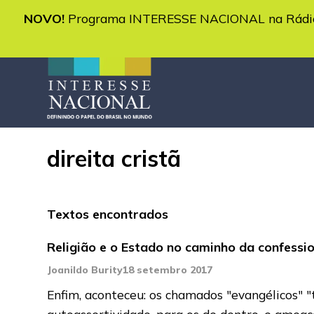
NOVO!
Programa INTERESSE NACIONAL na Rádio 
direita cristã
Textos encontrados
Religião e o Estado no caminho da confessio
Joanildo Burity
18 setembro 2017
Enfim, aconteceu: os chamados "evangélicos" "
autoassertividade, para os de dentro, e ameaç