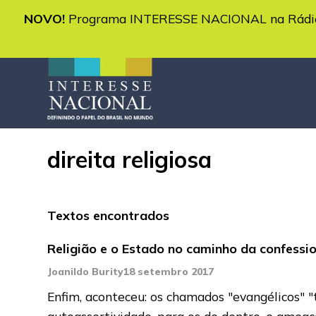
NOVO!
Programa INTERESSE NACIONAL na Rádio 
direita religiosa
Textos encontrados
Religião e o Estado no caminho da confessio
Joanildo Burity
18 setembro 2017
Enfim, aconteceu: os chamados "evangélicos" "
autoassertividade, para os de dentro, e ameaç