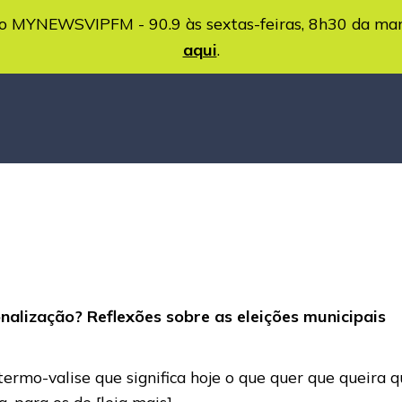
MYNEWSVIPFM - 90.9 às sextas-feiras, 8h30 da ma
aqui
.
nalização? Reflexões sobre as eleições municipais
termo-valise que significa hoje o que quer que queira
a, para os de
[leia mais]