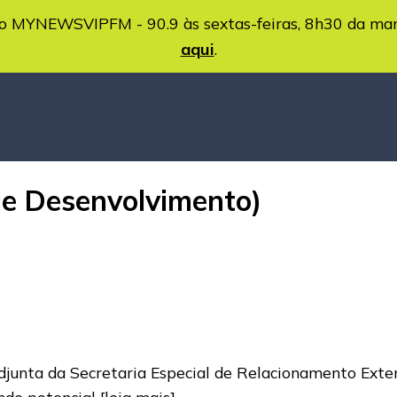
MYNEWSVIPFM - 90.9 às sextas-feiras, 8h30 da ma
aqui
.
de Desenvolvimento)
djunta da Secretaria Especial de Relacionamento Extern
ande potencial
[leia mais]