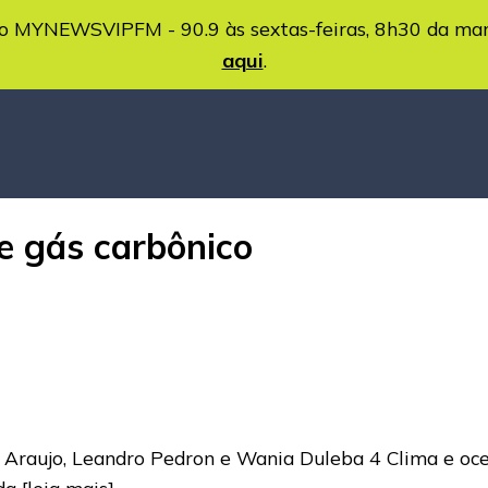
MYNEWSVIPFM - 90.9 às sextas-feiras, 8h30 da ma
aqui
.
e gás carbônico
r Araujo, Leandro Pedron e Wania Duleba 4 Clima e o
 da
[leia mais]