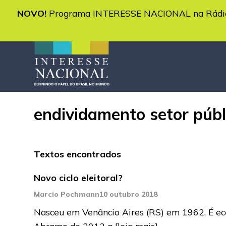
NOVO!
Programa INTERESSE NACIONAL na Rádio 
endividamento setor públi
Textos encontrados
Novo ciclo eleitoral?
Marcio Pochmann
10 outubro 2018
Nasceu em Venâncio Aires (RS) em 1962. É eco
Abramo de 2012 a
[leia mais]