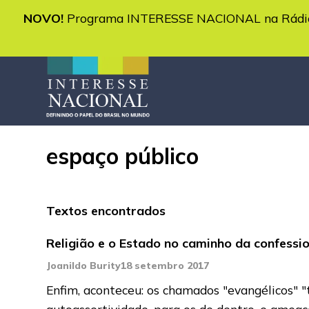
NOVO!
Programa INTERESSE NACIONAL na Rádio 
espaço público
Textos encontrados
Religião e o Estado no caminho da confessio
Joanildo Burity
18 setembro 2017
Enfim, aconteceu: os chamados "evangélicos" "
autoassertividade, para os de dentro, e ameaç