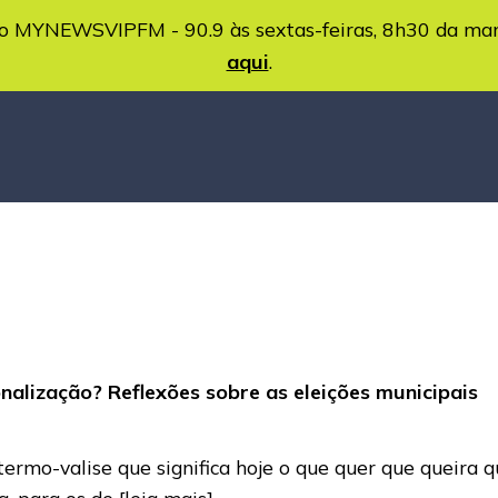
MYNEWSVIPFM - 90.9 às sextas-feiras, 8h30 da ma
aqui
.
nalização? Reflexões sobre as eleições municipais
termo-valise que significa hoje o que quer que queira
a, para os de
[leia mais]