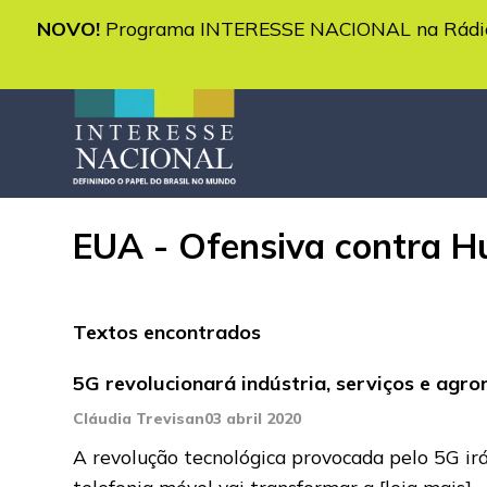
NOVO!
Programa INTERESSE NACIONAL na Rádio 
EUA - Ofensiva contra H
Textos encontrados
5G revolucionará indústria, serviços e agro
Cláudia Trevisan
03 abril 2020
A revolução tecnológica provocada pelo 5G irá
telefonia móvel vai transformar a
[leia mais]