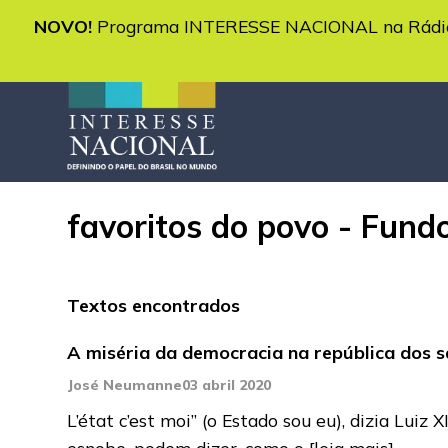
NOVO!
Programa INTERESSE NACIONAL na Rádio 
favoritos do povo - Fundo
Textos encontrados
A miséria da democracia na república dos 
José Neumanne
03 abril 2020
L’état c’est moi” (o Estado sou eu), dizia Luiz
esnobe, podem dizer, como o
[leia mais]