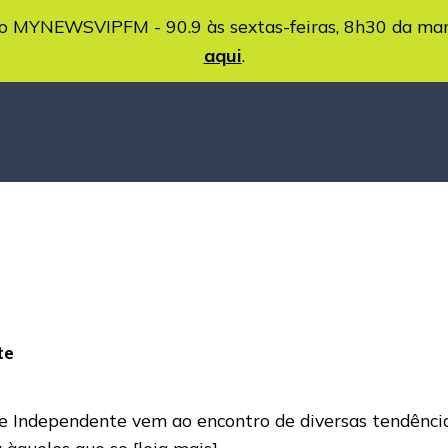
MYNEWSVIPFM - 90.9 às sextas-feiras, 8h30 da ma
aqui
.
te
 Independente vem ao encontro de diversas tendências 
a àqueles que se
[leia mais]