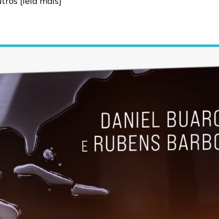
utros
[leia mais]