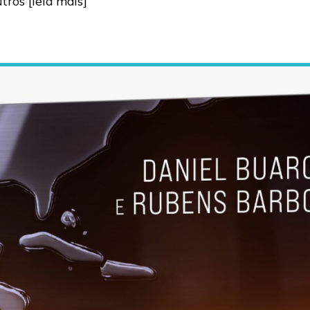
utros
[leia mais]