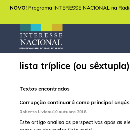
NOVO!
Programa INTERESSE NACIONAL na Rádio 
lista tríplice (ou sêxtupla)
Textos encontrados
Corrupção continuará como principal angúst
Roberto Livianu
10 outubro 2018
Este artigo analisa as perspectivas após as e
como um dos males
[leia mais]