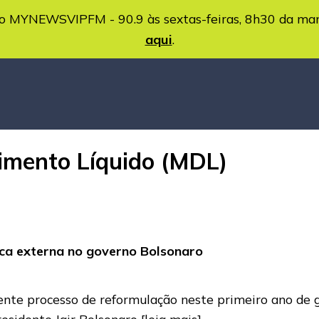
MYNEWSVIPFM - 90.9 às sextas-feiras, 8h30 da ma
aqui
.
imento Líquido (MDL)
ica externa no governo Bolsonaro
gente processo de reformulação neste primeiro ano de 
residente Jair Bolsonaro
[leia mais]