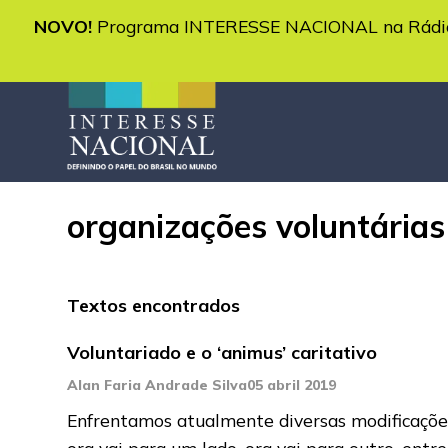
NOVO!
Programa INTERESSE NACIONAL na Rádio 
organizações voluntárias
Textos encontrados
Voluntariado e o ‘animus’ caritativo
Alan Faria Andrade Silva
05 abril 2019
Enfrentamos atualmente diversas modificações
ora vai para um lado, ora vai para outro, entr