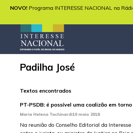
NOVO!
Programa INTERESSE NACIONAL na Rádio 
Padilha José
Textos encontrados
PT-PSDB: é possível uma coalizão em torno d
Maria Helena Tachinardi
10 maio 2018
Na reunião do Conselho Editorial da Interesse
entre o jurista, ex-ministro da Justiça no
[leia 