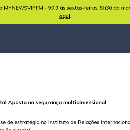
MYNEWSVIPFM - 90.9 às sextas-feiras, 8h30 da ma
aqui
.
ntal Aposta na segurança multidimensional
se de estratégia no Instituto de Relações Internacionai
tes
[leia mais]