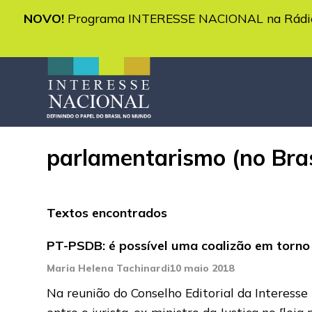
NOVO!
Programa INTERESSE NACIONAL na Rádio 
parlamentarismo (no Bras
Textos encontrados
PT-PSDB: é possível uma coalizão em torno d
Maria Helena Tachinardi
10 maio 2018
Na reunião do Conselho Editorial da Interesse
entre o jurista, ex-ministro da Justiça no
[leia 