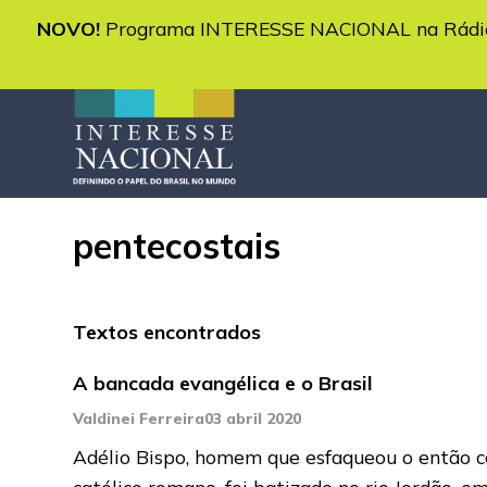
NOVO!
Programa INTERESSE NACIONAL na Rádio 
pentecostais
Textos encontrados
A bancada evangélica e o Brasil
Valdinei Ferreira
03 abril 2020
Adélio Bispo, homem que esfaqueou o então can
católico romano, foi batizado no rio Jordão, e