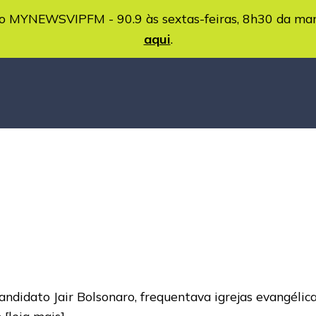
MYNEWSVIPFM - 90.9 às sextas-feiras, 8h30 da ma
aqui
.
didato Jair Bolsonaro, frequentava igrejas evangélicas
m
[leia mais]