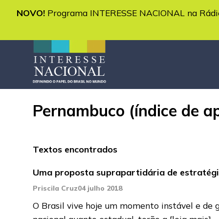
NOVO!
Programa INTERESSE NACIONAL na Rádio 
Pernambuco (índice de a
Textos encontrados
Uma proposta suprapartidária de estratégi
Priscila Cruz
04 julho 2018
O Brasil vive hoje um momento instável e de g
nacional quanto estadual, terão a
[leia mais]