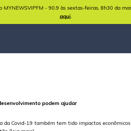
MYNEWSVIPFM - 90.9 às sextas-feiras, 8h30 da ma
aqui
.
 desenvolvimento podem ajudar
ia da Covid-19 também tem tido impactos econômicos 
stão
[leia mais]