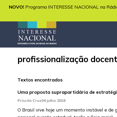
NOVO!
Programa INTERESSE NACIONAL na Rádio 
profissionalização docen
Textos encontrados
Uma proposta suprapartidária de estratégi
Priscila Cruz
04 julho 2018
O Brasil vive hoje um momento instável e de g
nacional quanto estadual, terão a
[leia mais]