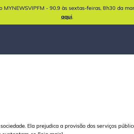
MYNEWSVIPFM - 90.9 às sextas-feiras, 8h30 da ma
aqui
.
ciedade. Ela prejudica a provisão dos serviços públic
as sustentam-se
[leia mais]